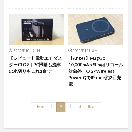
2025年10月21日
2025年10月8日
【レビュー】電動エアダス
【Anker】MagGo
ターCLO9｜PC掃除も洗車
10,000mAh Slimはリコール
の水切りもこれ1台で
対象外｜Qi2×Wireless
PowerIQでiPhone約2回充
電
Prev
1
2
3
4
Next