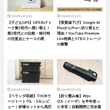
2026年6月16日
2026年5月23日
【子どもGPS】GPS BoTト
【実質値下げ】Google AI
ーク第3世代へ買い替え！
PlusからProへ切り替えた
第2世代との比較・移行時
理由！YouTube Premium
の注意点とケースの罠
Lite特典と5TBストレージ
の衝撃
2026年3月3日
2026年2月19日
【ベランダ収納】THORラ
【折り畳み傘】Wpc.
ージトート75L・53Lレビ
IZA（イーザ）を半年使っ
ュー｜砂場セットから高圧
た本音｜自動開閉と完全遮