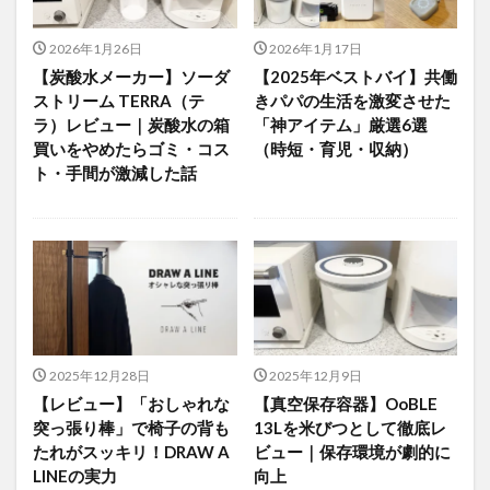
2026年1月26日
2026年1月17日
【炭酸水メーカー】ソーダ
【2025年ベストバイ】共働
ストリーム TERRA（テ
きパパの生活を激変させた
ラ）レビュー｜炭酸水の箱
「神アイテム」厳選6選
買いをやめたらゴミ・コス
（時短・育児・収納）
ト・手間が激減した話
2025年12月28日
2025年12月9日
【レビュー】「おしゃれな
【真空保存容器】OoBLE
突っ張り棒」で椅子の背も
13Lを米びつとして徹底レ
たれがスッキリ！DRAW A
ビュー｜保存環境が劇的に
LINEの実力
向上