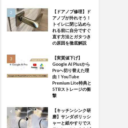
【ドアノブ修理】ド
アノブが外れそう！
トイレに閉じ込めら
れる前に自分ですぐ
直す方法とガタつき
の原因を徹底解説
【実質値下げ】
Google AI Plusから
Proへ切り替えた理
由！YouTube
Premium Lite特典と
5TBストレージの衝
撃
【キッチンシンク研
磨】サンダポリッシ
ャーと紙やすりでス