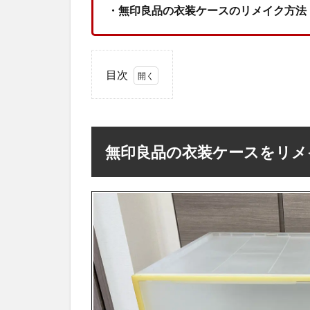
・無印良品の衣装ケースのリメイク方法
目次
1
無
印
良
無印良品の衣装ケースをリメ
品
の
衣
装
ケ
ー
ス
を
リ
メ
イ