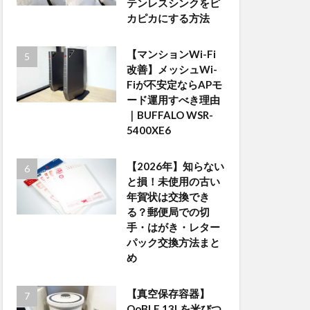
テンレスシンクをピ
カピカにする方法
【マンションWi-Fi
改善】メッシュWi-
Fiが不安定ならAPモ
ード運用すべき理由
｜BUFFALO WSR-
5400XE6
【2026年】知らない
と損！未使用の古い
年賀状は交換でき
る？郵便局での切
手・はがき・レター
パック交換方法まと
め
【真空保存容器】
OoBLE 13Lを米びつ