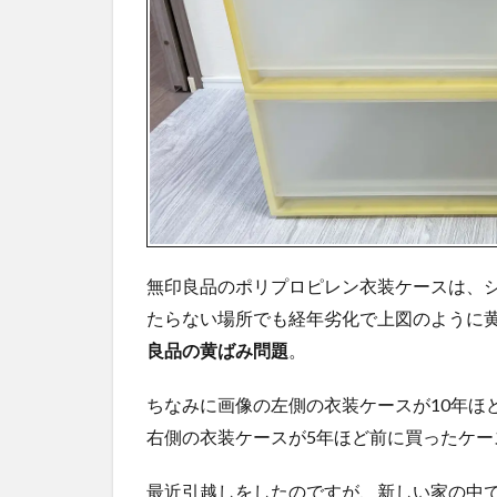
ク
し
た
理
由
1.1
最初
は買
い直
しを
検討
しま
無印良品のポリプロピレン衣装ケースは、
した
たらない場所でも経年劣化で上図のように
2
良品の黄ばみ問題
。
漂白
剤で
ちなみに画像の左側の衣装ケースが10年ほ
黄ば
右側の衣装ケースが5年ほど前に買ったケー
みは
落ち
るの
最近引越しをしたのですが、新しい家の中