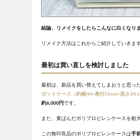
キン
グテ
ープ
はNG
結論、リメイクをしたらこんなに白くなり
4
まと
リメイク方法はこれからご紹介していきま
め｜
リメ
イク
最初は買い直しを検討しました
は数
百円
で出
最初は、新品を買い替えてしまおうと思っ
来
ゼットケース（約幅44×奥行55cm×高さ24
る！
約6,000円
です。
また、黄ばんだポリプロピレンケースを粗
この無印良品のポリプロピレンケースは
手