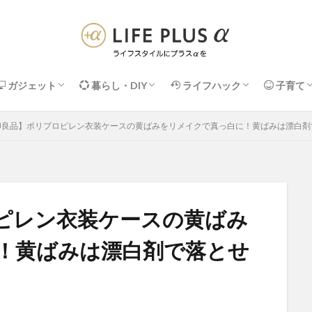
ガジェット
暮らし・DIY
ライフハック
子育て
Apple関連
PC周辺機器
デスク・便利アイテム
DIY・メンテナンス
収納・掃除
インテリア・家具
暮らしの＋α術
ネット・IT活用術
マネー・サブスク
健康・セルフケア
子供の収
知育・お
印良品】ポリプロピレン衣装ケースの黄ばみをリメイクで真っ白に！黄ばみは漂白剤
ピレン衣装ケースの黄ばみ
！黄ばみは漂白剤で落とせ