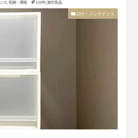
ナンス
,
収納・掃除
100均
,
無印良品
DIY・メンテナンス