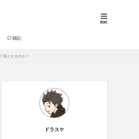
雑記
納・道具
もちゃ
で落とせるのか？
ドラスケ