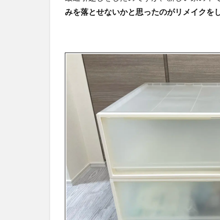
か？
みを落とせないかと思ったのがリメイクを
3
無
印
良
品
ケ
ー
ス
の
リ
メ
イ
ク
方
法
3.1
100
均の
マス