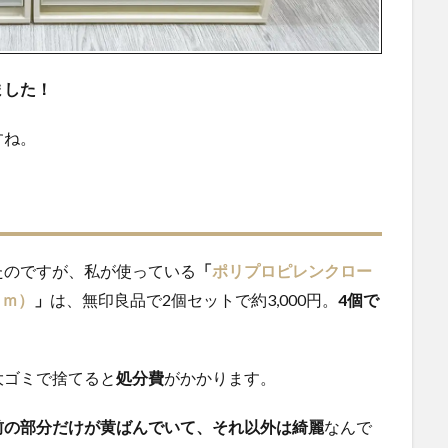
ました！
すね。
たのですが、私が使っている
「
ポリプロピレンクロー
ｃｍ）
」
は、無印良品で2個セットで約3,000円。
4個で
大ゴミで捨てると
処分費
がかかります。
前の部分だけが黄ばんでいて、それ以外は綺麗
なんで