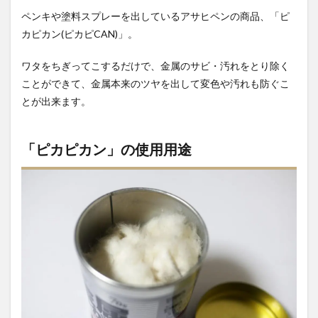
け
ペンキや塗料スプレーを出しているアサヒペンの商品、「ピ
3.2
カピカン(ピカピCAN)」。
２：
ピカ
ワタをちぎってこするだけで、金属のサビ・汚れをとり除く
ピカ
ことができて、金属本来のツヤを出して変色や汚れも防ぐこ
ンで
磨い
とが出来ます。
てい
きま
す
「ピカピカン」の使用用途
3.3
３：
完成
ピカ
ピカ
に輝
きま
した
4
メル
カリ
に出