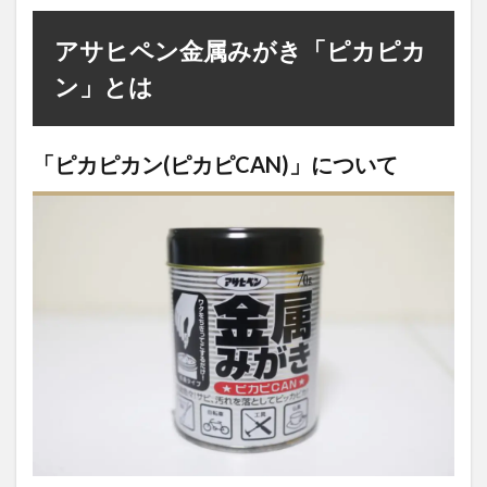
カ
ン」
アサヒペン金属みがき「ピカピカ
で磨
けな
ン」とは
いと
ころ
3
「ピカピカン(ピカピCAN)」について
実際
に
iPod
裏面
を磨
いて
みま
す
3.1
１：
iPod
裏面
って
繊細
で傷
だら