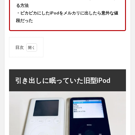
る方法
・ピカピカにしたiPodをメルカリに出したら意外な値
段だった
目次
1
引き
出し
に眠
って
引き出しに眠っていた旧型iPod
いた
旧型
iPod
2
アサ
ヒペ
ン金
属み
がき