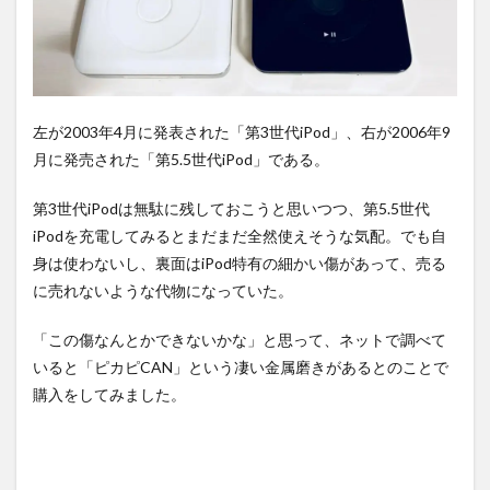
「ピ
カピ
カ
ン」
とは
2.1
左が2003年4月に発表された「第3世代iPod」、右が2006年9
「ピカ
月に発売された「第5.5世代iPod」である。
ピカン
(ピカピ
CAN)」
第3世代iPodは無駄に残しておこうと思いつつ、第5.5世代
につい
iPodを充電してみるとまだまだ全然使えそうな気配。でも自
て
身は使わないし、裏面はiPod特有の細かい傷があって、売る
2.2
に売れないような代物になっていた。
「ピ
カピ
カ
「この傷なんとかできないかな」と思って、ネットで調べて
ン」
いると「ピカピCAN」という凄い金属磨きがあるとのことで
の使
購入をしてみました。
用用
途
2.3
「ピ
カピ