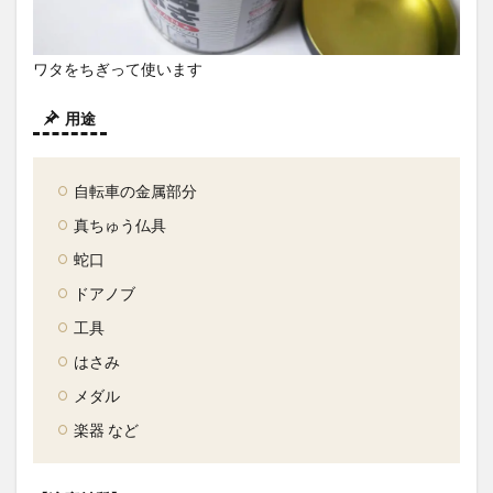
品し
てみ
まし
ワタをちぎって使います
た
4.1
用途
フォ
ーマ
ット
＆動
自転車の金属部分
作確
真ちゅう仏具
認を
して
蛇口
出品
ドアノブ
4.2
出品
工具
結果
はさみ
5
メダル
まと
め
楽器 など