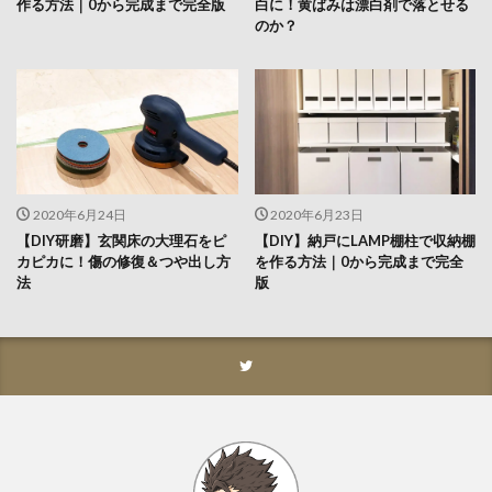
作る方法｜0から完成まで完全版
白に！黄ばみは漂白剤で落とせる
のか？
2020年6月24日
2020年6月23日
【DIY研磨】玄関床の大理石をピ
【DIY】納戸にLAMP棚柱で収納棚
カピカに！傷の修復＆つや出し方
を作る方法｜0から完成まで完全
法
版