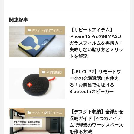
関連記事
【リピートアイテム】
デスク・便利アイテム
iPhone 15 ProのNIMASO
ガラスフィルムを再購入！
失敗しない貼り方とメリッ
トを解説
【JBL CLIP2】リモートワ
PC周辺機器
ークの会議通話にも使え
る！お風呂でも聴ける
Bluetoothスピーカー
【デスク下収納】全浮かせ
デスク・便利アイテム
収納ガイド｜4つのアイテ
ムで理想のワークスペース
を作る方法