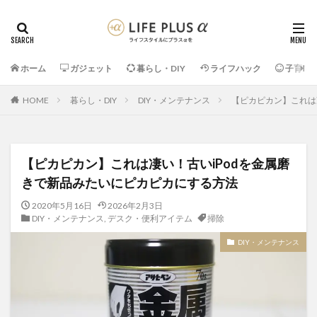
ホーム
ガジェット
暮らし・DIY
ライフハック
子育て
HOME
暮らし・DIY
DIY・メンテナンス
【ピカピカン】これは
【ピカピカン】これは凄い！古いiPodを金属磨
きで新品みたいにピカピカにする方法
2020年5月16日
2026年2月3日
DIY・メンテナンス
,
デスク・便利アイテム
掃除
DIY・メンテナンス