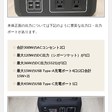
本体正面の出力については下記のように豊富な出力口・出力
ポートがあります。
合計300WのACコンセント2口
最大120WのDC出力（シガーソケット）が1口
最大36WのDC出力(5521)が2口
最大15WのUSB Type-A充電ポート4口(2口合計
15W×2)
最大45WのUSB Type-C充電ポート1口