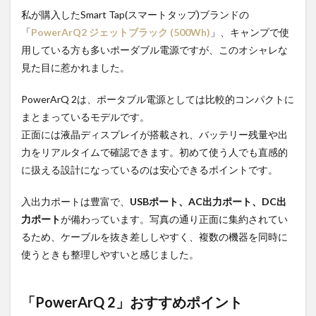
私が購入した‎Smart Tap(スマートタップ)ブランドの
「
PowerArQ2 ジェットブラック (500Wh)
」、キャンプで使
用している方も多いポーダブル電源ですが、このオシャレな
見た目に惹かれました。
PowerArQ 2は、ポータブル電源としては比較的コンパクトに
まとまっているモデルです。
正面には液晶ディスプレイが搭載され、バッテリー残量や出
力をリアルタイムで確認できます。初めて使う人でも直感的
に扱える設計になっているのは安心できるポイントです。
入出力ポートは豊富で、
USBポート、AC出力ポート、DC出
力ポート
が備わっています。写真の通り正面に集約されてい
るため、ケーブルを抜き差ししやすく、複数の機器を同時に
使うときも整理しやすいと感じました。
「
PowerArQ 2」おすすめポイント