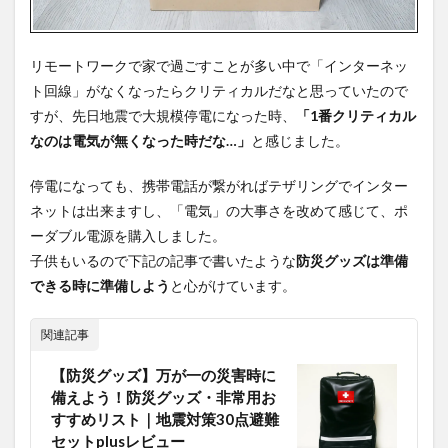
紹介
2.3
本体
リモートワークで家で過ごすことが多い中で「インターネッ
正面
ト回線」がなくなったらクリティカルだなと思っていたので
2.4
すが、先日地震で大規模停電になった時、
「1番クリティカル
本体
なのは電気が無くなった時だな…」
と感じました。
上面
2.5
停電になっても、携帯電話が繋がればテザリングでインター
本体
ネットは出来ますし、「電気」の大事さを改めて感じて、ポ
背面
ーダブル電源を購入しました。
3
Smart
子供もいるので下記の記事で書いたような
防災グッズは準備
Tap
できる時に準備しよう
と心がけています。
PowerArQ
2のバッテ
リー容量
関連記事
3.1
【防災グッズ】万が一の災害時に
iPhoneや
MacBook
備えよう！防災グッズ・非常用お
Proは何
すすめリスト｜地震対策30点避難
回充電で
セットplusレビュー