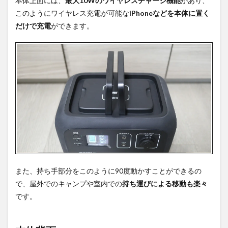
本体上面には、
最大10Wのワイヤレスチャージ機能
があり、
このようにワイヤレス充電が可能な
iPhoneなどを本体に置く
だけで充電
ができます。
また、持ち手部分をこのように90度動かすことができるの
で、屋外でのキャンプや室内での
持ち運びによる移動も楽々
です。