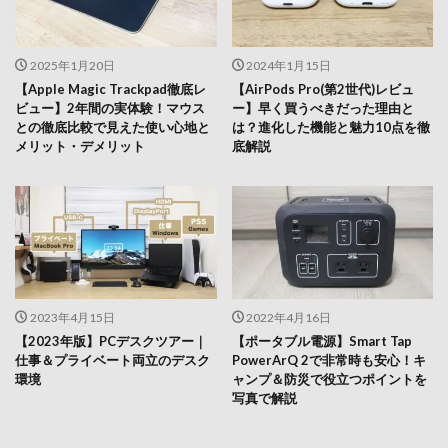
2025年1月20日
2024年1月15日
【Apple Magic Trackpad徹底レ
【AirPods Pro(第2世代)レビュ
ビュー】2年間の実体験！マウス
ー】早く買うべきだった理由と
との徹底比較で見えた使い心地と
は？進化した機能と魅力10点を徹
メリット・デメリット
底解説
2023年4月15日
2022年4月16日
【2023年版】PCデスクツアー｜
【ポータブル電源】Smart Tap
仕事＆プライベート両立のデスク
PowerArQ 2で非常時も安心！キ
環境
ャンプ＆防災で役立つポイントを
写真で解説