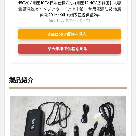
450W) / 電圧100V 日本仕様 / 入力電圧12-40V 広範囲】大容
量 蓄電池 キャンプ アウトドア 車中泊 非常用電源 防災 地震
停電 50Hz / 60Hz 対応 正規保証2年
Smart Tap(スマートタップ)
Amazonで価格を見る
楽天市場で価格を見る
製品紹介