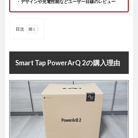
・デザインや充電性能などユーザー目線のレビュー
目次
1
Smart
Tap
PowerArQ
2の購入理
由
Smart Tap PowerArQ 2の購入理由
2
Smart
Tap
PowerArQ
2の製品紹
介
2.1
「PowerArQ
2」おすすめ
ポイント
2.2
製品