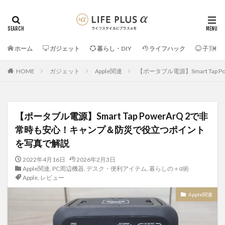
ホーム
ガジェット
暮らし・DIY
ライフハック
子育て
HOME
ガジェット
Apple関連
【ポータブル電源】Smart Ta
【ポータブル電源】Smart Tap PowerArQ 2で非
常時も安心！キャンプ＆防災で役立つポイント
を写真で解説
2022年4月16日
2026年2月3日
Apple関連
,
PC周辺機器
,
デスク・便利アイテム
,
暮らしの＋α術
Apple
,
レビュー
Apple関連