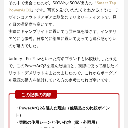
その中で出会ったのが、500Wh／500W出力の
「
Smart Tap
PowerArQ2
」
です。写真を見ていただくとわかるように、デ
ザインはアウトドアギアに馴染むミリタリーテイストで、見
た目の満足度も高いです。
実際にキャンプサイトに置いても雰囲気を壊さず、インテリ
ア的にも優秀。日常的に部屋に置いてあっても違和感がない
のが魅力でした。
Jackery、EcoFlowといった有名ブランドも比較検討したうえ
で、このPowerArQ2を選んだ理由と、実際に使って感じたメ
リット・デメリットをまとめましたので、これからポーダブ
ル電源の購入を検討している方の参考になれば幸いです。
・
PowerArQ2を選んだ理由（他製品との比較ポイン
ト）
・実際の使用シーンと使い心地（家・外両用）