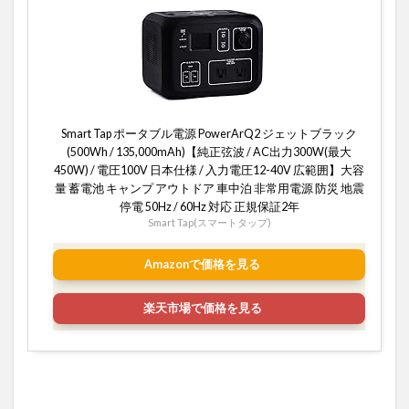
Smart Tap ポータブル電源 PowerArQ2 ジェットブラック
(500Wh / 135,000mAh)【純正弦波 / AC出力300W(最大
450W) / 電圧100V 日本仕様 / 入力電圧12-40V 広範囲】大容
量 蓄電池 キャンプ アウトドア 車中泊 非常用電源 防災 地震
停電 50Hz / 60Hz 対応 正規保証2年
Smart Tap(スマートタップ)
Amazonで価格を見る
楽天市場で価格を見る