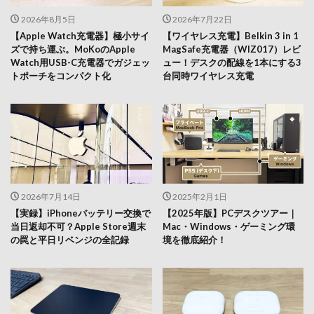
2026年8月5日
2026年7月22日
【Apple Watch充電器】極小サイ
【ワイヤレス充電】Belkin 3 in 1
ズで持ち運ぶ。MoKoのApple
MagSafe充電器（WIZ017）レビ
Watch用USB-C充電器でガジェッ
ュー！デスクの配線を1本にする3
トポーチをコンパクト化
台同時ワイヤレス充電
2026年7月14日
2025年2月1日
【実録】iPhoneバッテリー交換で
【2025年版】PCデスクツアー｜
当日返却不可？Apple Store週末
Mac・Windows・ゲーミング環
の罠と平日リベンジの全記録
境を徹底紹介！