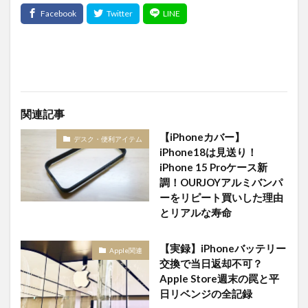
関連記事
【iPhoneカバー】
デスク・便利アイテム
iPhone18は見送り！
iPhone 15 Proケース新
調！OURJOYアルミバンパ
ーをリピート買いした理由
とリアルな寿命
【実録】iPhoneバッテリー
Apple関連
交換で当日返却不可？
Apple Store週末の罠と平
日リベンジの全記録