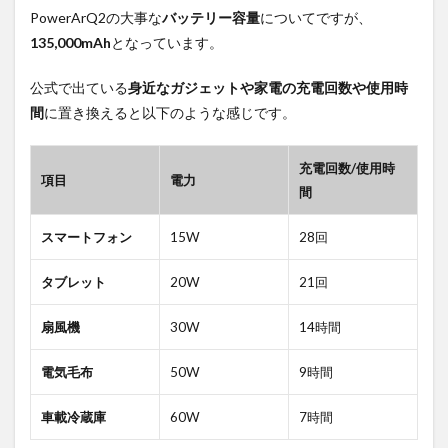
PowerArQ2の大事な
バッテリー容量
についてですが、
135,000mAh
となっています。
公式で出ている
身近なガジェットや家電の充電回数や使用時
間
に置き換えると以下のような感じです。
充電回数/使用時
項目
電力
間
スマートフォン
15W
28回
タブレット
20W
21回
扇風機
30W
14時間
電気毛布
50W
9時間
車載冷蔵庫
60W
7時間