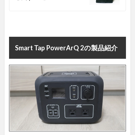
きる？
4
実際
に使
って
感じ
たメ
リッ
Smart Tap PowerArQ 2の製品紹介
ト
5
気に
なっ
た
点・
注意
点
6
まとめ
｜
PowerArQ2
は「使える
デザイン家
電」