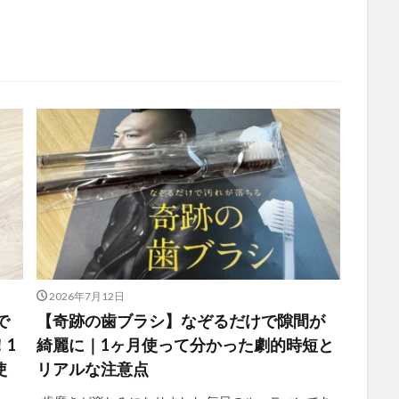
2026年7月12日
で
【奇跡の歯ブラシ】なぞるだけで隙間が
！1
綺麗に｜1ヶ月使って分かった劇的時短と
使
リアルな注意点