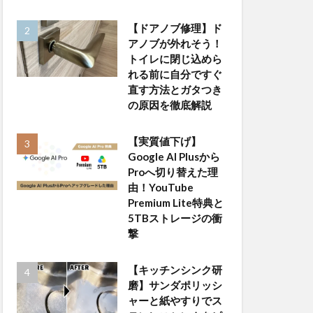
【ドアノブ修理】ド
アノブが外れそう！
トイレに閉じ込めら
れる前に自分ですぐ
直す方法とガタつき
の原因を徹底解説
【実質値下げ】
Google AI Plusから
Proへ切り替えた理
由！YouTube
Premium Lite特典と
5TBストレージの衝
撃
【キッチンシンク研
磨】サンダポリッシ
ャーと紙やすりでス