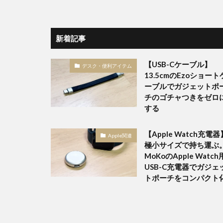
新着記事
【USB-Cケーブル】
デスク・便利アイテム
13.5cmのEzoショート
ーブルでガジェットポ
チのゴチャつきをゼロ
する
【Apple Watch充電器
Apple関連
極小サイズで持ち運ぶ
MoKoのApple Watch
USB-C充電器でガジェ
トポーチをコンパクト