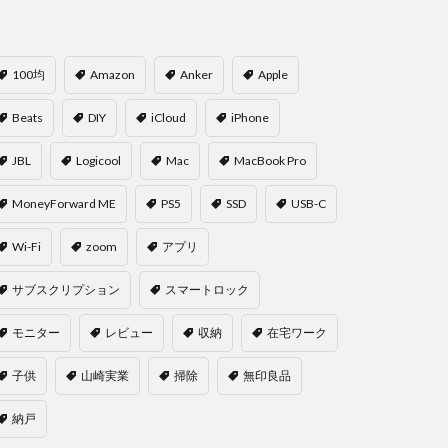
100均
Amazon
Anker
Apple
Beats
DIY
iCloud
iPhone
JBL
Logicool
Mac
MacBook Pro
MoneyForward ME
PS5
SSD
USB-C
Wi-Fi
zoom
アプリ
サブスクリプション
スマートロック
モニター
レビュー
収納
在宅ワーク
子供
山崎実業
掃除
無印良品
納戸