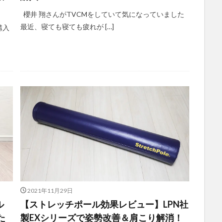
櫻井 翔さんがTVCMをしていて気になっていました
最近、寝ても寝ても疲れが […]
購入
2021年11月29日
ル
【ストレッチポール効果レビュー】LPN社
た
製EXシリーズで姿勢改善＆肩こり解消！