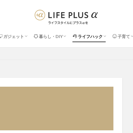
ガジェット
暮らし・DIY
ライフハック
子育て
Apple関連
PC周辺機器
デスク・便利アイテム
DIY・メンテナンス
収納・掃除
インテリア・家具
暮らしの＋α術
ネット・IT活用術
マネー・サブスク
健康・セルフケア
子供の収
知育・お