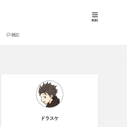
雑記
納・道具
もちゃ
ドラスケ