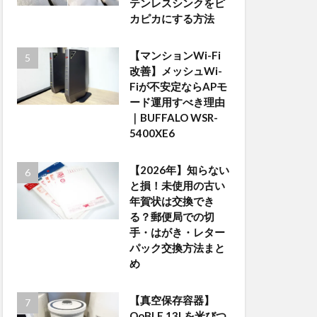
テンレスシンクをピ
カピカにする方法
【マンションWi-Fi
改善】メッシュWi-
Fiが不安定ならAPモ
ード運用すべき理由
｜BUFFALO WSR-
5400XE6
【2026年】知らない
と損！未使用の古い
年賀状は交換でき
る？郵便局での切
手・はがき・レター
パック交換方法まと
め
【真空保存容器】
OoBLE 13Lを米びつ