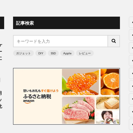
記事検索
ケ
ー
ガジェット
DIY
SSD
Apple
レビュー
に
】
。
用
ッ
化