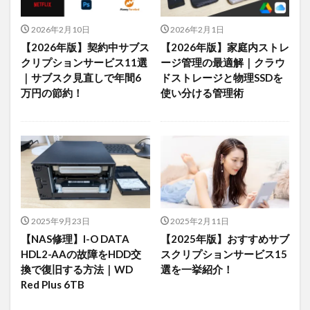
2026年2月10日
2026年2月1日
【2026年版】契約中サブス
【2026年版】家庭内ストレ
クリプションサービス11選
ージ管理の最適解｜クラウ
｜サブスク見直しで年間6
ドストレージと物理SSDを
万円の節約！
使い分ける管理術
2025年9月23日
2025年2月11日
【NAS修理】I-O DATA
【2025年版】おすすめサブ
HDL2-AAの故障をHDD交
スクリプションサービス15
換で復旧する方法｜WD
選を一挙紹介！
Red Plus 6TB