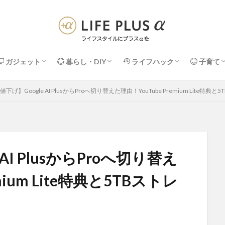
ガジェット
暮らし・DIY
ライフハック
子育て
Apple関連
PC周辺機器
デスク・便利アイテム
DIY・メンテナンス
収納・掃除
インテリア・家具
暮らしの＋α術
ネット・IT活用術
マネー・サブスク
健康・セルフケア
子供の収
知育・お
下げ】Google AI PlusからProへ切り替えた理由！YouTube Premium Lite特
AI PlusからProへ切り替え
mium Lite特典と5TBストレ