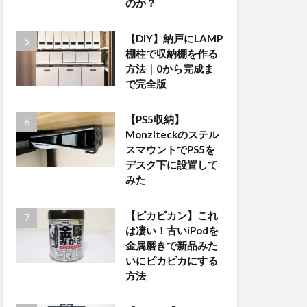
のか？
【DIY】納戸にLAMP
棚柱で収納棚を作る
方法｜0から完成ま
で完全版
【PS5収納】
Monzlteckのステル
スマウントでPS5を
デスク下に設置して
みた
【ピカピカン】これ
は凄い！古いiPodを
金属磨きで新品みた
いにピカピカにする
方法