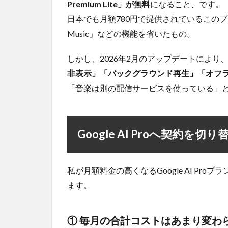
Premium Lite」が無料
になること、です。
へ契約
を切り
日本でも月額780円で提供されているこのプランは、
替えた
Music」などの機能を省いたもの。
5つの
理由
しかし、2026年2月のアップデートにより、「YouT
2.1
非表示」「バックグラウンド再生」「オフ
① 毎
「音楽は別の配信サービスを使っている」
月の
合計
コス
トは
あま
Google AI Proへ契約を
り変
わら
ない
私が月額料金の高くなるGoogle AI Pr
2.2
ます。
②「YouTube
Premium
Lite」の広告
① 毎月の合計コストはあまり変わ
非表示につい