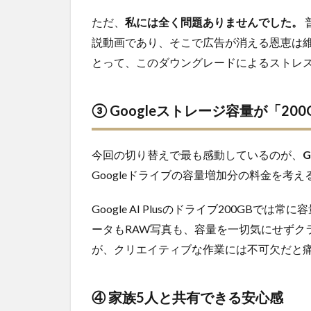
定打
ただ、
私には全く問題ありませんでした。
は「6
ヶ月
説動画であり、そこで広告が消える恩恵は
間
とって、このダウングレードによるストレ
50%
オ
フ」
③ Googleストレージ容量が「20
キャ
ンペ
ーン
今回の切り替えで最も感動しているのが、
3
ま
Googleドライブの容量増加分の料金を考
とめ｜
Google
Google AI Plusのドライブ200GB
AI Plus
の人は
ータもRAW写真も、容量を一切気にせずク
Proへ
が、クリエイティブな作業には不可欠だと
アップ
デート
をおす
④ 家族5人と共有できる安心感
すめ！