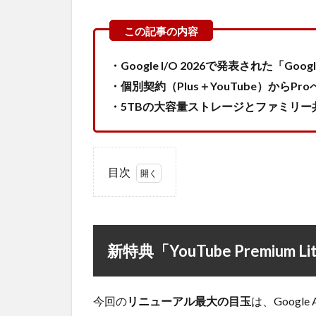
・Google I/O 2026で発表された「Goo
・個別契約（Plus＋YouTube）から
・5TBの大容量ストレージとファミリ
目次
1
新特典
「YouTube
Premium
Lite」と
新特典「YouTube Premium 
は？
2
Google
今回の
リニューアル最大の目玉
は、Googl
AI Pro