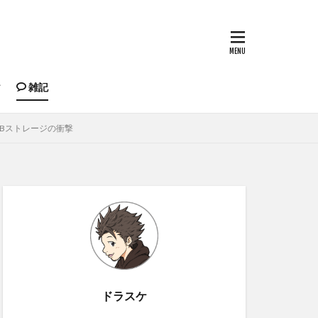
雑記
納・道具
もちゃ
典と5TBストレージの衝撃
ドラスケ