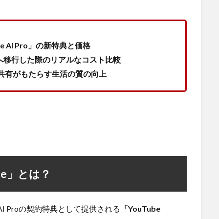
gle AI Pro」の新特典と価格
Proへ移行した際のリアルなコスト比較
ー共有がもたらす生活の質の向上
Lite」とは？
e AI Proの契約特典として提供される
「YouTube