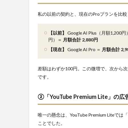
て
私の以前の契約と、現在のProプランを比
2.3
③
Googleス
トレージ容
【以前】
Google AI Plus（月額1,200円
量が
「200GB」
円）＝
月額
合計 2,880円
から
【現在】
Google AI Pro ＝
月額
合計 2,
「5TB」へ
爆増
2.4
差額はわずか100円。この微増で、次から次
④ 家
です。
族5人
と共
有で
②「YouTube Premium Lite
きる
安心
感
唯一の懸念は、YouTube Premium L
2.5
ことでした。
⑤ 決