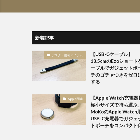
新着記事
【USB-Cケーブル】
デスク・便利アイテム
13.5cmのEzoショート
ーブルでガジェットポ
チのゴチャつきをゼロ
する
【Apple Watch充電器
Apple関連
極小サイズで持ち運ぶ
MoKoのApple Watch
USB-C充電器でガジェ
トポーチをコンパクト