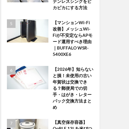
テンレスシンクをピ
カピカにする方法
【マンションWi-Fi
改善】メッシュWi-
Fiが不安定ならAPモ
ード運用すべき理由
｜BUFFALO WSR-
5400XE6
【2026年】知らない
と損！未使用の古い
年賀状は交換でき
る？郵便局での切
手・はがき・レター
パック交換方法まと
め
【真空保存容器】
OoBLE 13Lを米びつ