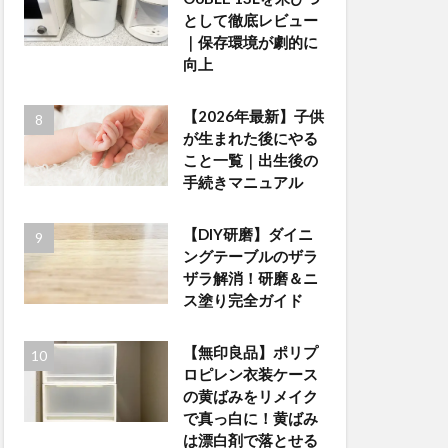
として徹底レビュー
｜保存環境が劇的に
向上
【2026年最新】子供
が生まれた後にやる
こと一覧｜出生後の
手続きマニュアル
【DIY研磨】ダイニ
ングテーブルのザラ
ザラ解消！研磨＆ニ
ス塗り完全ガイド
【無印良品】ポリプ
ロピレン衣装ケース
の黄ばみをリメイク
で真っ白に！黄ばみ
は漂白剤で落とせる