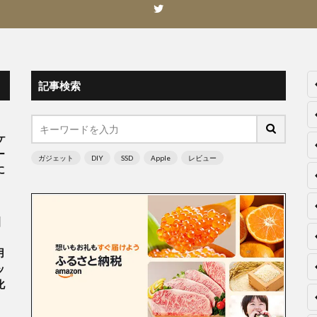
記事検索
ケ
ー
ガジェット
DIY
SSD
Apple
レビュー
に
】
。
用
ッ
化