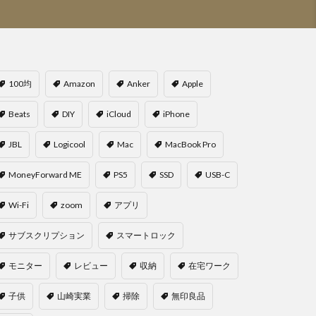
100均
Amazon
Anker
Apple
Beats
DIY
iCloud
iPhone
JBL
Logicool
Mac
MacBook Pro
MoneyForward ME
PS5
SSD
USB-C
Wi-Fi
zoom
アプリ
サブスクリプション
スマートロック
モニター
レビュー
収納
在宅ワーク
子供
山崎実業
掃除
無印良品