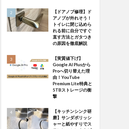
【ドアノブ修理】ド
アノブが外れそう！
トイレに閉じ込めら
れる前に自分ですぐ
直す方法とガタつき
の原因を徹底解説
【実質値下げ】
Google AI Plusから
Proへ切り替えた理
由！YouTube
Premium Lite特典と
5TBストレージの衝
撃
【キッチンシンク研
磨】サンダポリッシ
ャーと紙やすりでス