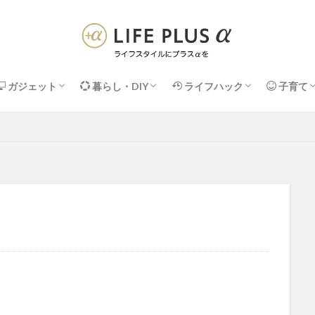
ガジェット
暮らし・DIY
ライフハック
子育て
Apple関連
PC周辺機器
デスク・便利アイテム
DIY・メンテナンス
収納・掃除
インテリア・家具
暮らしの＋α術
ネット・IT活用術
マネー・サブスク
健康・セルフケア
子供の収
知育・お