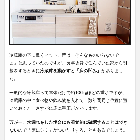
庫マ
ット
3
新築
時に
置き
た
い！
冷蔵庫の下に敷くマット、昔は「そんなものいらないでし
冷蔵
庫マ
ょ」と思っていたのですが、長年賃貸で住んでいた家から引
ット
越をするときに
冷蔵庫を動かすと「床の凹み」
がありまし
｜ま
とめ
た。
一般的な冷蔵庫って本体だけで約100kgほどの重さですが、
冷蔵庫の中に食べ物や飲み物を入れて、数年間同じ位置に置
いておくと、さすがに床に重圧がかかります。
万が一、
水漏れをした場合にも視覚的に確認することはでき
ない
ので「床にシミ」がついたりすることもあるでしょう。