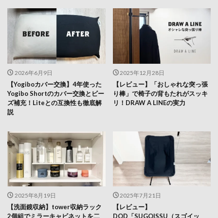
2026年6月9日
2025年12月28日
【Yogiboカバー交換】4年使った
【レビュー】「おしゃれな突っ張
Yogibo Shortのカバー交換とビー
り棒」で椅子の背もたれがスッキ
ズ補充！Liteとの互換性も徹底解
リ！DRAW A LINEの実力
説
2025年8月19日
2025年7月21日
【洗面鏡収納】tower収納ラック
【レビュー】
2個組でミラーキャビネットを二
DOD「SUGOISSU（スゴイッ