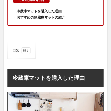
・冷蔵庫マットを購入した理由
・おすすめの冷蔵庫マットの紹介
目次
1
冷蔵
庫マ
ット
を購
冷蔵庫マットを購入した理由
入し
た理
由
2
購入
した
冷蔵