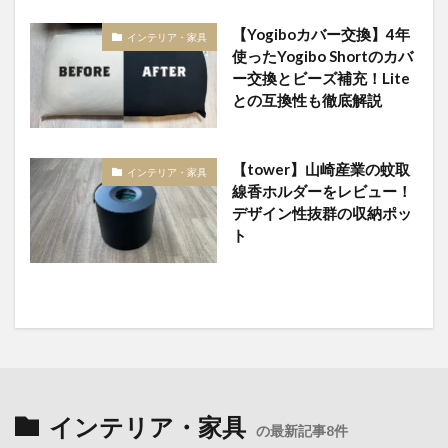
【Yogiboカバー交換】4年
インテリア・家具
使ったYogibo Shortのカバ
ー交換とビーズ補充！Lite
との互換性も徹底解説
【tower】山崎産業の蚊取
インテリア・家具
線香ホルダーをレビュー！
デザイン性抜群の収納ポッ
ト
インテリア・家具
の最新記事8件