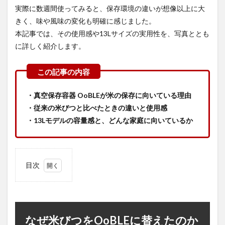
実際に数週間使ってみると、保存環境の違いが想像以上に大
きく、味や風味の変化も明確に感じました。
本記事では、その使用感や13Lサイズの実用性を、写真ととも
に詳しく紹介します。
・真空保存容器 OoBLEが米の保存に向いている理由
・従来の米びつと比べたときの違いと使用感
・13Lモデルの容量感と、どんな家庭に向いているか
目次
1
な
ぜ米び
つを
OoBLE
に替え
なぜ米びつをOoBLEに替えたのか
たのか