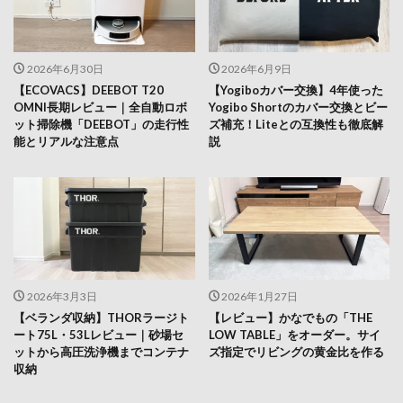
2026年6月30日
2026年6月9日
【ECOVACS】DEEBOT T20
【Yogiboカバー交換】4年使った
OMNI長期レビュー｜全自動ロボ
Yogibo Shortのカバー交換とビー
ット掃除機「DEEBOT」の走行性
ズ補充！Liteとの互換性も徹底解
能とリアルな注意点
説
2026年3月3日
2026年1月27日
【ベランダ収納】THORラージト
【レビュー】かなでもの「THE
ート75L・53Lレビュー｜砂場セ
LOW TABLE」をオーダー。サイ
ットから高圧洗浄機までコンテナ
ズ指定でリビングの黄金比を作る
収納