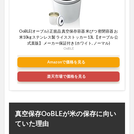
いサ
イズ
感
2.5
実際
OoBLE(オーブル) 正規品 真空保存容器 米びつ 密閉容器 お
に使
米10kg ステンレス製 ライスストッカー 13L 【オーブル 公
って
式直販】 メーカー保証付き (ホワイト, ノーマル)
感じ
OoBLE
た保
存効
果
Amazonで価格を見る
3
楽天市場で価格を見る
OoBLE（13L）
はどんな家庭
に向いてい
る？
3.1
特に
真空保存OoBLEが米の保存に向い
向い
てい
ていた理由
るケ
ース