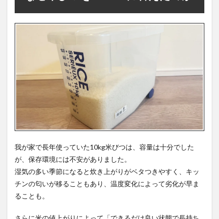
2
真
空保存
OoBLE
が米の
保存に
向いて
いた理
由
2.1
開封
して
感じ
た安
心感
と質
我が家で長年使っていた10kg米びつは、容量は十分でした
感の
が、保存環境には不安がありました。
高さ
湿気の多い季節になると炊き上がりがベタつきやすく、キッ
2.2
チンの匂いが移ることもあり、温度変化によって劣化が早ま
ステ
ることも。
ンレ
ス容
器＋
さらに米の値上がりによって「できるだけ良い状態で長持ち