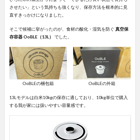
真空
させたい」という気持ちも強くなり、保存方法を根本的に見
構造
直すきっかけになりました。
が
「米
を守
そこで候補に挙がったのが、食材の酸化・湿気を防ぐ
真空保
る環
存容器 OoBLE（13L）
でした。
境」
を作
る
2.3
操作
はボ
タン
ひと
OoBLEの梱包箱
OoBLEの外箱
つで
簡単
13Lモデルは白米10kgの保存に適しており、10kg単位で購入
2.4
する我が家には扱いやすい容量感です。
10kg
の米
袋が
入る
扱い
やす