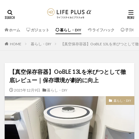
ホーム
ガジェット
暮らし・DIY
ライフハック
子育て
HOME
暮らし・DIY
【真空保存容器】OoBLE 13Lを米びつとし
【真空保存容器】OoBLE 13Lを米びつとして徹
底レビュー｜保存環境が劇的に向上
2025年12月9日
暮らし・DIY
暮らし・DIY