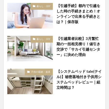
【引越手続】都内で引越を
暮らし・DIY
した時の手続きまとめ！オ
ンラインで出来る手続きと
は？｜保存版
【引越業者比較】3月繁忙
暮らし・DIY
期の一括相見積り！値引き
交渉で「サカイ引越センタ
ー」に決めた理由
【システムベッド tale(テイ
子供の収納・道具
ル)】秘密基地付き子供用シ
ステムベッドレビュー｜組
立時間は？