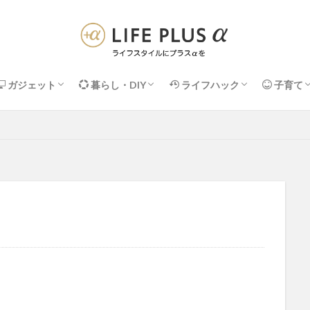
ガジェット
暮らし・DIY
ライフハック
子育て
Apple関連
PC周辺機器
デスク・便利アイテム
DIY・メンテナンス
収納・掃除
インテリア・家具
暮らしの＋α術
ネット・IT活用術
マネー・サブスク
健康・セルフケア
子供の収
知育・お