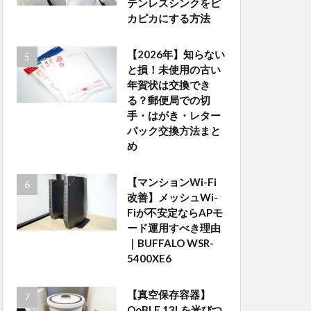
テンレスシンクをピ
カピカにする方法
【2026年】知らない
と損！未使用の古い
年賀状は交換でき
る？郵便局での切
手・はがき・レター
パック交換方法まと
め
【マンションWi-Fi
改善】メッシュWi-
Fiが不安定ならAPモ
ード運用すべき理由
｜BUFFALO WSR-
5400XE6
【真空保存容器】
OoBLE 13Lを米びつ