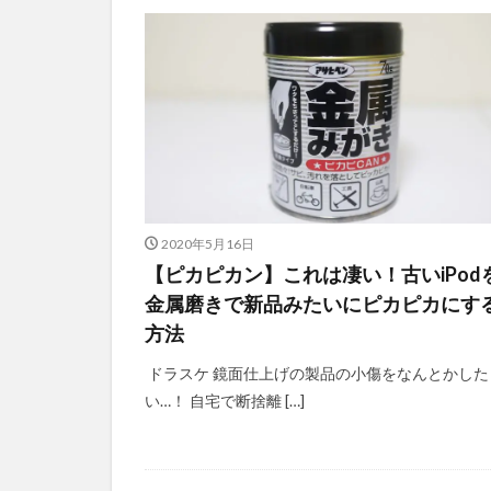
2020年5月16日
【ピカピカン】これは凄い！古いiPod
金属磨きで新品みたいにピカピカにす
方法
ドラスケ 鏡面仕上げの製品の小傷をなんとかした
い…！ 自宅で断捨離 […]