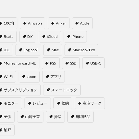
100均
Amazon
Anker
Apple
Beats
DIY
iCloud
iPhone
JBL
Logicool
Mac
MacBook Pro
MoneyForward ME
PS5
SSD
USB-C
Wi-Fi
zoom
アプリ
サブスクリプション
スマートロック
モニター
レビュー
収納
在宅ワーク
子供
山崎実業
掃除
無印良品
納戸