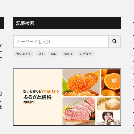
記事検索
ケ
ー
ガジェット
DIY
SSD
Apple
レビュー
に
】
。
用
ッ
化