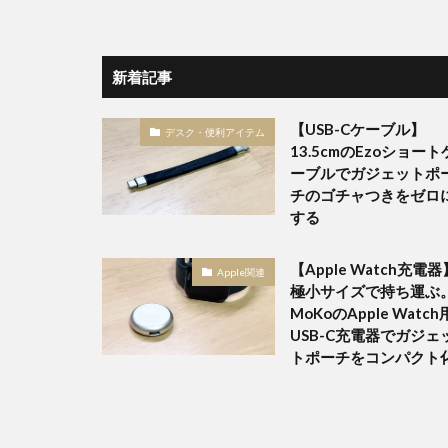
新着記事
【USB-Cケーブル】
デスク・便利アイテム
13.5cmのEzoショート
ーブルでガジェットポ
チのゴチャつきをゼロ
する
【Apple Watch充電器
Apple関連
極小サイズで持ち運ぶ
MoKoのApple Watch
USB-C充電器でガジェ
トポーチをコンパクト