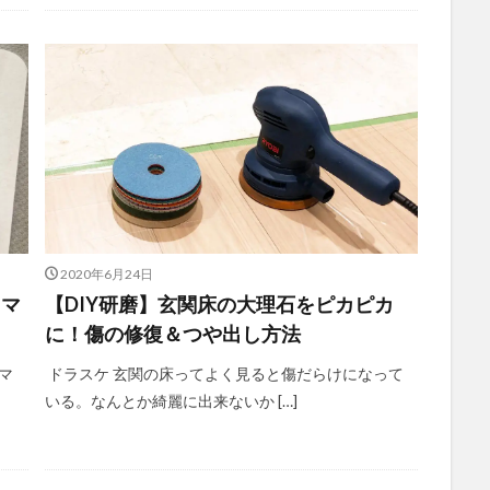
2020年6月24日
スマ
【DIY研磨】玄関床の大理石をピカピカ
に！傷の修復＆つや出し方法
マ
ドラスケ 玄関の床ってよく見ると傷だらけになって
いる。なんとか綺麗に出来ないか […]