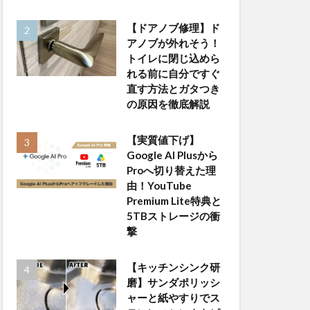
【ドアノブ修理】ド
アノブが外れそう！
トイレに閉じ込めら
れる前に自分ですぐ
直す方法とガタつき
の原因を徹底解説
【実質値下げ】
Google AI Plusから
Proへ切り替えた理
由！YouTube
Premium Lite特典と
5TBストレージの衝
撃
【キッチンシンク研
磨】サンダポリッシ
ャーと紙やすりでス